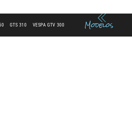
tventa
Modelos
50
GTS 310
VESPA GTV 300