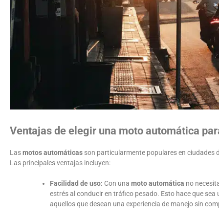
Ventajas de elegir una moto automática par
Las
motos automáticas
son particularmente populares en ciudades do
Las principales ventajas incluyen:
Facilidad de uso:
Con una
moto automática
no necesita
estrés al conducir en tráfico pesado. Esto hace que sea
aquellos que desean una experiencia de manejo sin com