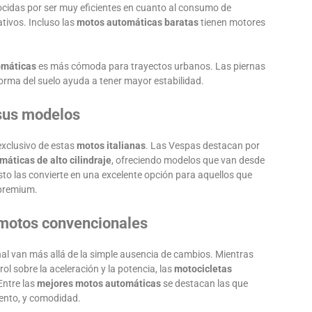
cidas por ser muy eficientes en cuanto al consumo de
ativos. Incluso las
motos automáticas baratas
tienen motores
omáticas
es más cómoda para trayectos urbanos. Las piernas
orma del suelo ayuda a tener mayor estabilidad.
 sus modelos
 exclusivo de estas
motos italianas
. Las Vespas destacan por
áticas de alto cilindraje
, ofreciendo modelos que van desde
Esto las convierte en una excelente opción para aquellos que
 premium.
 motos convencionales
l van más allá de la simple ausencia de cambios. Mientras
l sobre la aceleración y la potencia, las
motocicletas
Entre las
mejores motos automáticas
se destacan las que
ento, y comodidad.