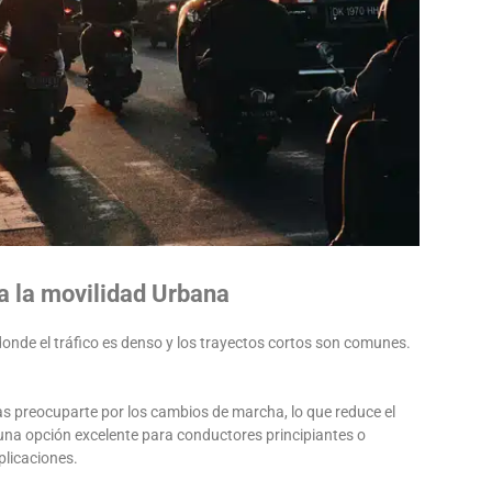
a la movilidad Urbana
nde el tráfico es denso y los trayectos cortos son comunes.
s preocuparte por los cambios de marcha, lo que reduce el
 una opción excelente para conductores principiantes o
plicaciones.