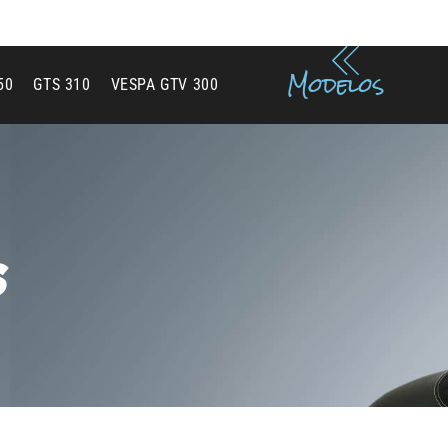
tventa
Modelos
50
GTS 310
VESPA GTV 300
s